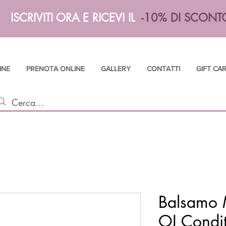
ISCRIVITI ORA E RICEVI IL
-10% DI SCONT
INE
PRENOTA ONLINE
GALLERY
CONTATTI
GIFT CA
Balsamo M
OI Condit