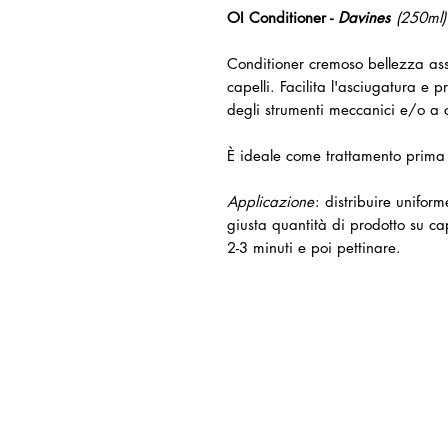
OI Conditioner -
Davines
(250ml
Conditioner cremoso bellezza assol
capelli. Facilita l'asciugatura e 
degli strumenti meccanici e/o a 
È ideale come trattamento prima d
Applicazione
: distribuire unifor
giusta quantità di prodotto su ca
2-3 minuti e poi pettinare.