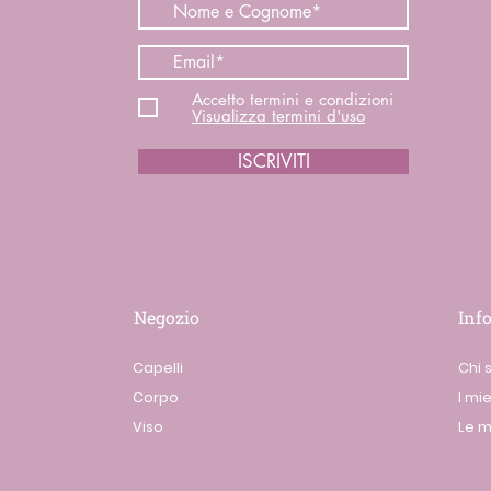
Accetto termini e condizioni
Visualizza termini d'uso
ISCRIVITI
Negozio
Inf
Capelli
Chi 
Corpo
I mie
Viso
Le m