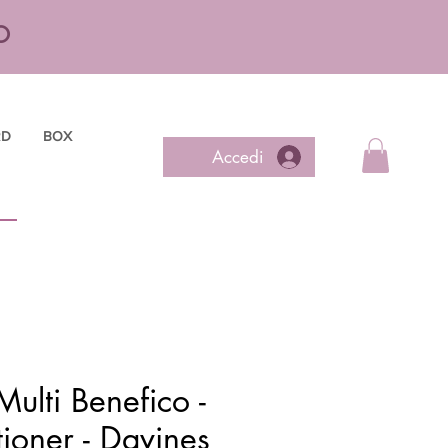
O
RD
BOX
Accedi
ulti Benefico -
ioner - Davines