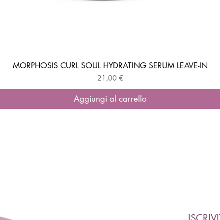
MORPHOSIS CURL SOUL HYDRATING SERUM LEAVE-IN
Vista rapida
Prezzo
21,00 €
Aggiungi al carrello
ISCRIV