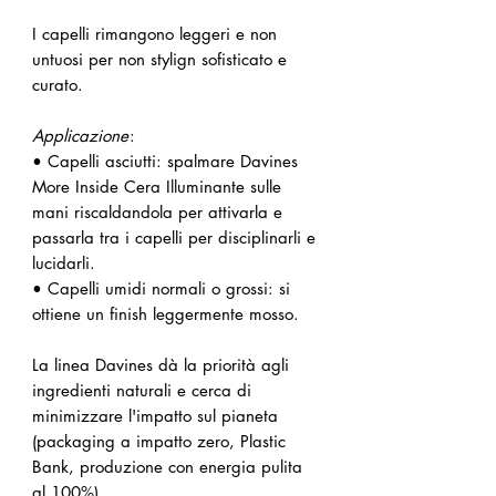
I capelli rimangono leggeri e non
untuosi per non stylign sofisticato e
curato.
Applicazione
:
• Capelli asciutti: spalmare Davines
More Inside Cera Illuminante sulle
mani riscaldandola per attivarla e
passarla tra i capelli per disciplinarli e
lucidarli.
• Capelli umidi normali o grossi: si
ottiene un finish leggermente mosso.
La linea Davines dà la priorità agli
ingredienti naturali e cerca di
minimizzare l'impatto sul pianeta
(packaging a impatto zero, Plastic
Bank, produzione con energia pulita
al 100%).