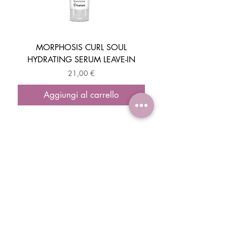
MORPHOSIS CURL SOUL
HYDRATING SERUM LEAVE-IN
ACTIVATOR MOUSSE
Prezzo
21,00 €
Aggiungi al carrello
ISCRIVITI E OTTIENI IL -10% DI SCONTO
SUL TUO PRIMO ORDINE