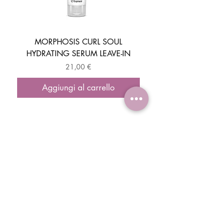
MORPHOSIS CURL SOUL
HYDRATING SERUM LEAVE-IN
ACTIVATOR MOUSSE
Prezzo
21,00 €
Aggiungi al carrello
ISCRIVITI E OTTIENI IL -10% DI SCONTO
SUL TUO PRIMO ORDINE