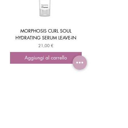
MORPHOSIS CURL SOUL
HYDRATING SERUM LEAVE-IN
ACTIVATOR MOUSSE
Prezzo
21,00 €
Aggiungi al carrello
ISCRIVITI E OTTIENI IL -10% DI SCONTO
SUL TUO PRIMO ORDINE