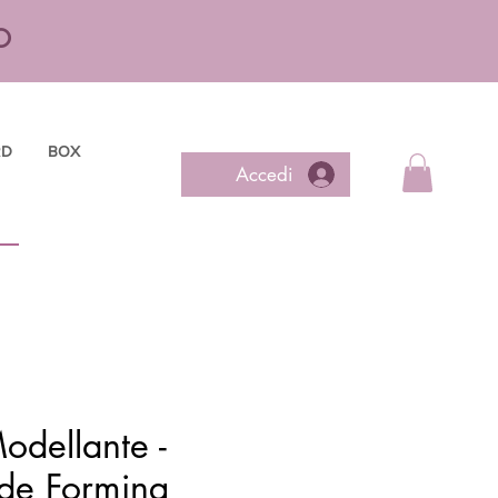
O
RD
BOX
Accedi
odellante -
ide Forming