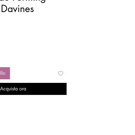
 Davines
llo
Acquista ora