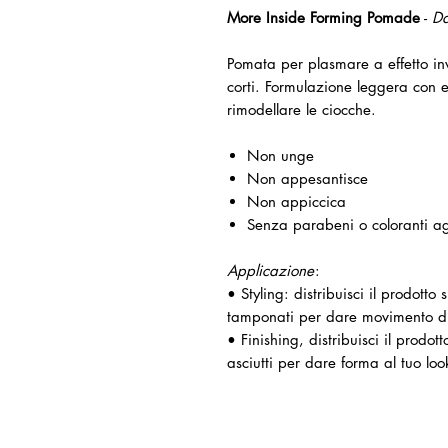
More Inside Forming Pomade
-
Da
Pomata per plasmare a effetto inv
corti. Formulazione leggera con 
rimodellare le ciocche.
Non unge
Non appesantisce
Non appiccica
Senza parabeni o coloranti ag
Applicazione
:
• Styling: distribuisci il prodotto
tamponati per dare movimento du
• Finishing, distribuisci il prodot
asciutti per dare forma al tuo loo