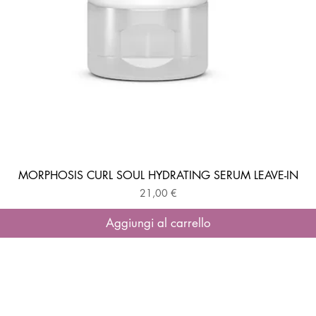
MORPHOSIS CURL SOUL HYDRATING SERUM LEAVE-IN
Vista rapida
Prezzo
21,00 €
Aggiungi al carrello