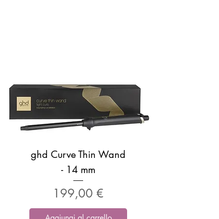
ghd Curve Thin Wand
- 14 mm
Prezzo
199,00 €
Aggiungi al carrello