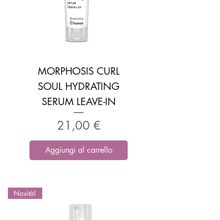
MORPHOSIS CURL
SOUL HYDRATING
SERUM LEAVE-IN
Prezzo
21,00 €
Aggiungi al carrello
Novità!