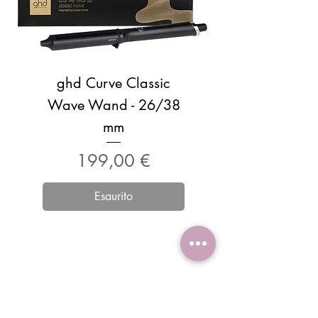
ghd Curve Classic
Wave Wand - 26/38
mm
Prezzo
199,00 €
Esaurito