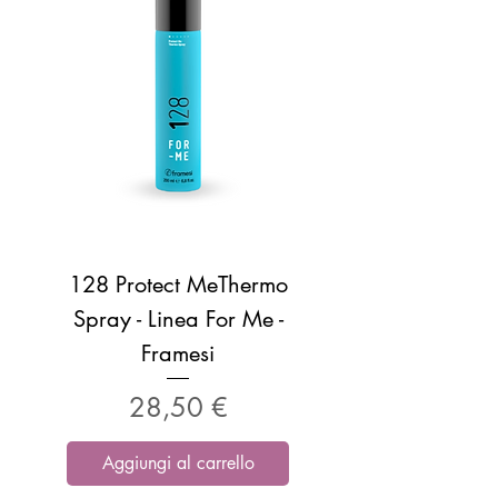
128 Protect MeThermo
Spray - Linea For Me -
Framesi
Prezzo
28,50 €
Aggiungi al carrello