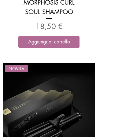
MORPHOSIS CURL
SOUL SHAMPOO
Prezzo
18,50 €
Aggiungi al carrello
NOVITÀ