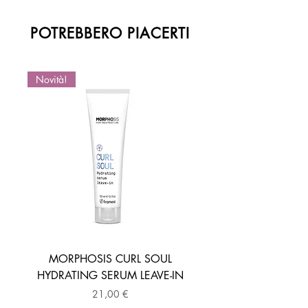
POTREBBERO PIACERTI
Novità!
Novità!
MORPHOSIS CURL SOUL
HYDRATING SERUM LEAVE-IN
ACTIVATOR MOUSSE
Prezzo
21,00 €