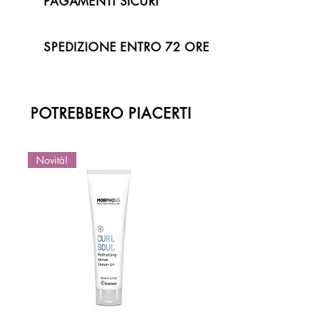
PAGAMENTI SICURI
SPEDIZIONE ENTRO 72 ORE
POTREBBERO PIACERTI
Novità!
Novità!