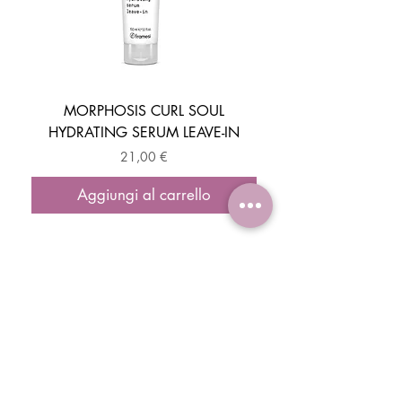
MORPHOSIS CURL SOUL
HYDRATING SERUM LEAVE-IN
ACTIVATOR MOUSSE
Prezzo
21,00 €
Aggiungi al carrello
ISCRIVITI E OTTIENI IL -10% DI SCONTO
SUL TUO PRIMO ORDINE