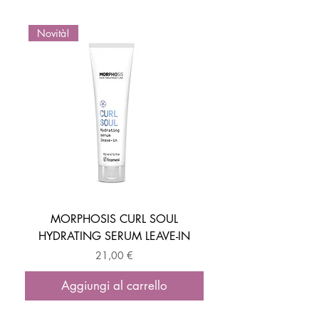
Novità!
Novità!
MORPHOSIS CURL SOUL
HYDRATING SERUM LEAVE-IN
ACTIVATOR MOUSSE
Prezzo
21,00 €
Aggiungi al carrello