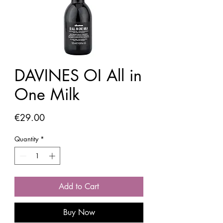
DAVINES OI All in
One Milk
Price
€29.00
Quantity
*
Add to Cart
Buy Now