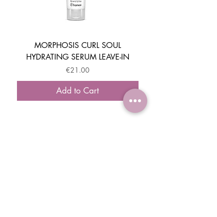
MORPHOSIS CURL SOUL
HYDRATING SERUM LEAVE-IN
ACTIVATOR MOUSSE
Price
€21.00
Add to Cart
ISCRIVITI E OTTIENI IL -10% DI SCONTO
SUL TUO PRIMO ORDINE