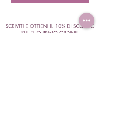
ISCRIVITI E OTTIENI IL -10% DI SCONTO
SUL TUO PRIMO ORDINE
Accetto termini e condizioni
Visualizza termini d'uso
ISCRIVITI
Negozio