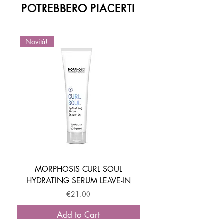
POTREBBERO PIACERTI
Novità!
Novità!
MORPHOSIS CURL SOUL
HYDRATING SERUM LEAVE-IN
ACTIVATOR MOUSSE
Price
€21.00
Add to Cart