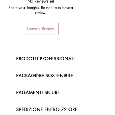
No Reviews Yet
Il costo della spedizione è pari a zero nel
Share your thoughts. Be the first to leave a
caso in cui l'importo totale superi euro
review.
50,00 complessivi.
Leave a Review
PRODOTTI PROFESSIONALI
PACKAGING SOSTENIBILE
PAGAMENTI SICURI
SPEDIZIONE ENTRO 72 ORE