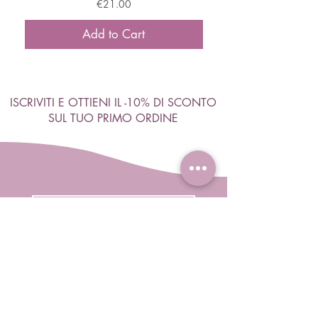
Price
€21.00
Add to Cart
ISCRIVITI E OTTIENI IL -10% DI SCONTO
SUL TUO PRIMO ORDINE
Accetto termini e condizioni
Visualizza termini d'uso
ISCRIVITI