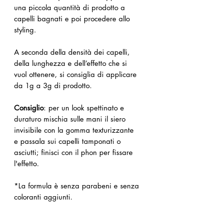
una piccola quantità di prodotto a
capelli bagnati e poi procedere allo
styling.
A seconda della densità dei capelli,
della lunghezza e dell’effetto che si
vuol ottenere, si consiglia di applicare
da 1g a 3g di prodotto.
Consiglio
: p
er un look spettinato e
duraturo mischia sulle mani il siero
invisibile con la gomma texturizzante
e passala sui capelli tamponati o
asciutti; finisci con il phon per fissare
l'effetto.
*La formula è senza parabeni e senza
coloranti aggiunti.