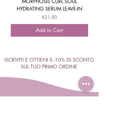
MORPHOSIS CURL SOUL
HYDRATING SERUM LEAVE-IN
ACTIVATOR MOUSSE
Price
€21.00
Add to Cart
ISCRIVITI E OTTIENI IL -10% DI SCONTO
SUL TUO PRIMO ORDINE
Accetto termini e condizioni
Visualizza termini d'uso