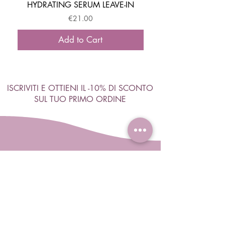
HYDRATING SERUM LEAVE-IN
ACTIVATOR MOUSSE
Price
€21.00
Add to Cart
ISCRIVITI E OTTIENI IL -10% DI SCONTO
SUL TUO PRIMO ORDINE
Accetto termini e condizioni
Visualizza termini d'uso
ISCRIVITI