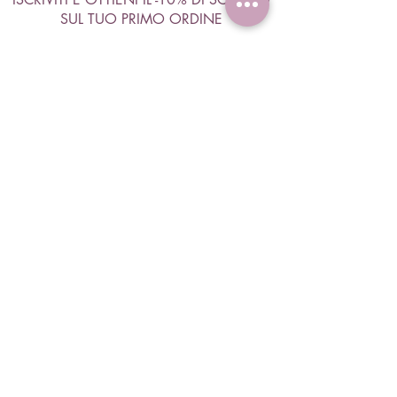
SUL TUO PRIMO ORDINE
Accetto termini e condizioni
Visualizza termini d'uso
ISCRIVITI
Negozio
Capelli
Corpo
Viso