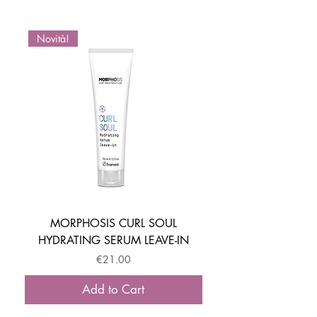
Novità!
Novità!
MORPHOSIS CURL SOUL
HYDRATING SERUM LEAVE-IN
ACTIVATOR MOUSSE
Price
€21.00
Add to Cart