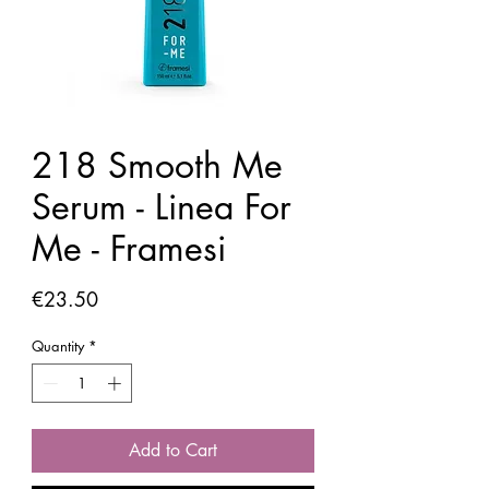
218 Smooth Me
Serum - Linea For
Me - Framesi
Price
€23.50
Quantity
*
Add to Cart