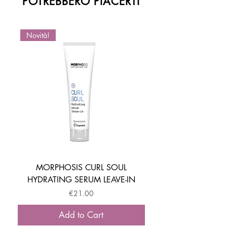
POTREBBERO PIACERTI
Novità!
Novità!
MORPHOSIS CURL SOUL
HYDRATING SERUM LEAVE-IN
ACTIVATOR MOUSSE
Price
€21.00
Add to Cart