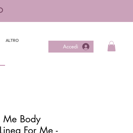
O
ALTRO
Accedi
e Me Body
Linea For Me -