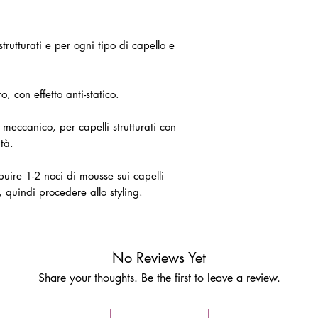
rutturati e per ogni tipo di capello e
 con effetto anti-statico.
 meccanico, per capelli strutturati con
tà.
buire 1-2 noci di mousse sui capelli
, quindi procedere allo styling.
No Reviews Yet
Share your thoughts. Be the first to leave a review.