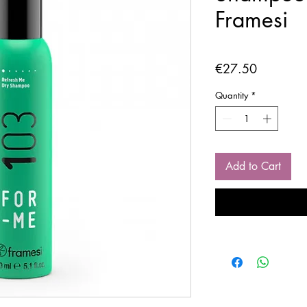
Framesi
Price
€27.50
Quantity
*
Add to Cart