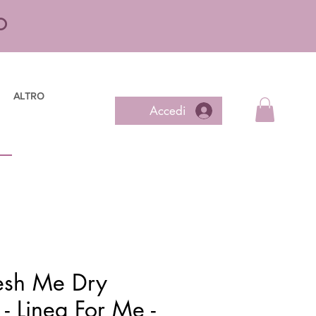
O
ALTRO
Accedi
esh Me Dry
 Linea For Me -