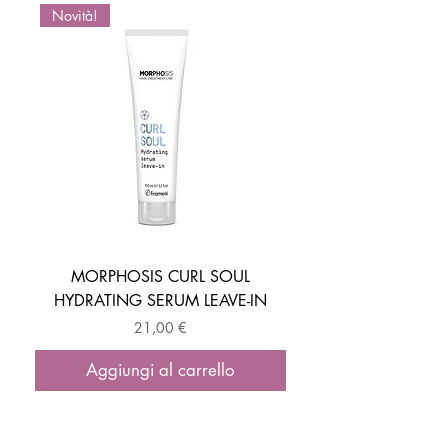
Novità!
Novità!
MORPHOSIS CURL SOUL
HYDRATING SERUM LEAVE-IN
ACTIVATOR MOUSSE
Prezzo
21,00 €
Aggiungi al carrello