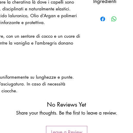
Ingredienti
gere la cheratina là dove i capelli sono
 disciplinati e naturalmente elastici.
Aqua (Water), Ceteary
cido Ialuronico, Olio d’Argan e polimeri
Caprylate/Caprate, Di
inforzante e protettiva.
Behenamidopropyl Di
Chloride, Cetrimoni
re, con un sentore di cocco e un cuore di
(Cotton) Extract, Sod
entre la vaniglia e l’ambregris donano
Starch, Oryza Sativa 
.
Protein, Hydrolyzed V
Argania Spinosa Kerne
Hydroxypropyl Guar H
Guar Hydroxypropyltr
Parfum (Fragrance), Gl
re uniformemente su lunghezze e punte.
Myristyl Alcohol, Xa
asciugatura. In caso di necessità
Potassium Sorbate, Ph
e ciocche.
Pentylene Glycol, Glyc
Glycol, Phenylpropano
No Reviews Yet
Acetyloctahydronaphtha
Share your thoughts. Be the first to leave a review.
L'INCI può essere sog
sempre la confezione 
degli ingredienti.
Leave a Review