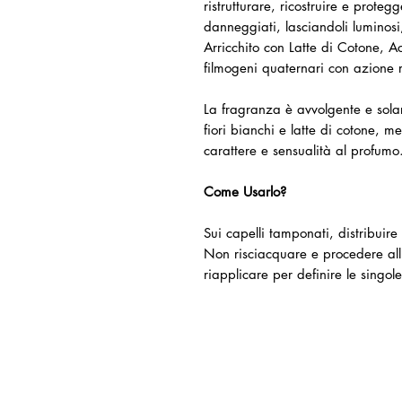
ristrutturare, ricostruire e proteg
danneggiati, lasciandoli luminosi,
Arricchito con Latte di Cotone, A
filmogeni quaternari con azione r
La fragranza è avvolgente e sola
fiori bianchi e latte di cotone, m
carattere e sensualità al profumo
Come Usarlo?
Sui capelli tamponati, distribui
Non risciacquare e procedere all’
riapplicare per definire le singol