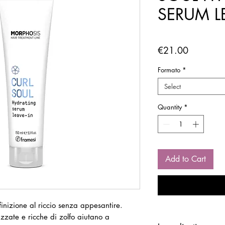
SERUM L
Price
€21.00
Formato
*
Select
Quantity
*
Add to Cart
inizione al riccio senza appesantire.
izzate e ricche di zolfo aiutano a