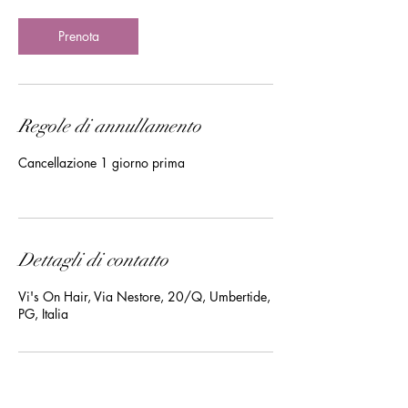
i
n
Prenota
u
t
i
Regole di annullamento
Cancellazione 1 giorno prima
Dettagli di contatto
Vi's On Hair, Via Nestore, 20/Q, Umbertide,
PG, Italia