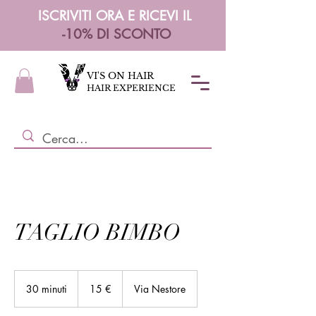
ISCRIVITI ORA E RICEVI IL
-10% DI SCONTO
VI'S ON HAIR
HAIR EXPERIENCE
TAGLIO BIMBO
15
euro
30 minuti
3
15 €
Via Nestore
0
m