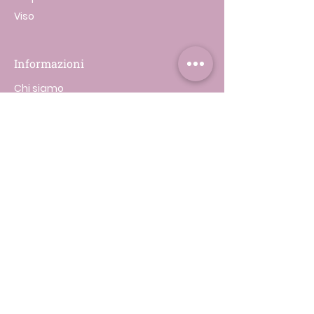
Viso
Informazioni
Chi siamo
I miei ordini
Le mie Prenotazioni
Supporto
Contatti
Spedizione & Resi
Privacy & Cookie Policy
Contatti utili