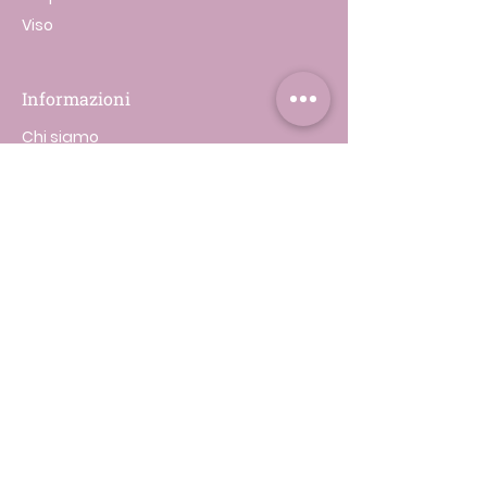
Viso
Informazioni
Chi siamo
I miei ordini
Le mie Prenotazioni
Supporto
Contatti
Spedizione & Resi
Privacy & Cookie Policy
Contatti utili