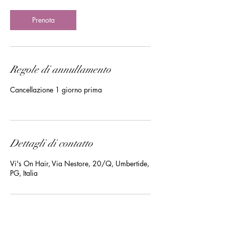
i
n
Prenota
u
t
i
Regole di annullamento
Cancellazione 1 giorno prima
Dettagli di contatto
Vi's On Hair, Via Nestore, 20/Q, Umbertide,
PG, Italia