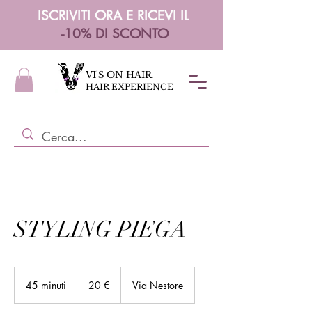
ISCRIVITI ORA E RICEVI IL
-10% DI SCONTO
VI'S ON HAIR
HAIR EXPERIENCE
STYLING PIEGA
20
euro
45 minuti
4
20 €
Via Nestore
5
m