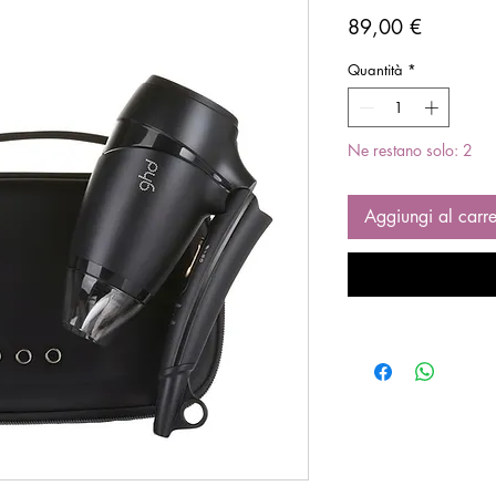
Prezzo
89,00 €
Quantità
*
Ne restano solo: 2
Aggiungi al carre