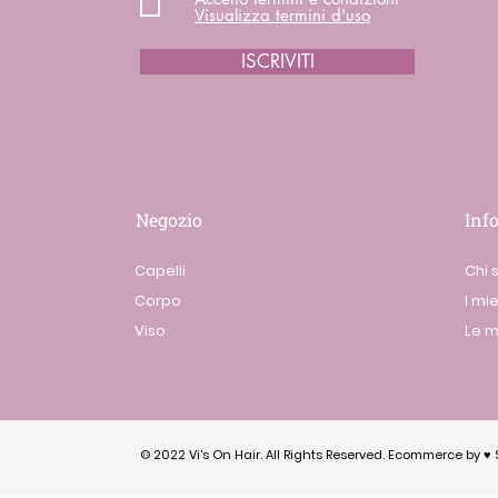
Visualizza termini d'uso
ISCRIVITI
Negozio
Inf
Capelli
Chi 
Corpo
I mie
Viso
Le m
© 2022 Vi's On Hair. All Rights Reserved. Ecommerce by ♥