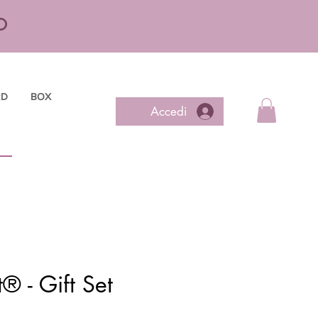
O
RD
BOX
Accedi
® - Gift Set