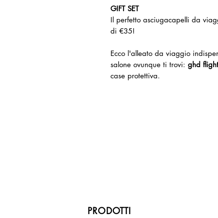
GIFT SET
Il perfetto asciugacapelli da viag
di €35!
Ecco l'alleato da viaggio indisp
salone ovunque ti trovi:
ghd flight
case protettiva.
PRODOTTI