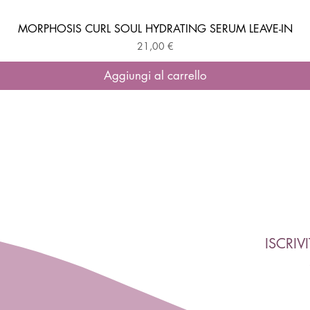
MORPHOSIS CURL SOUL HYDRATING SERUM LEAVE-IN
Vista rapida
Prezzo
21,00 €
Aggiungi al carrello
ISCRIV