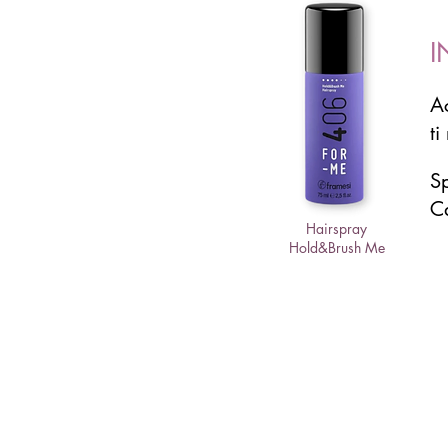
I
A
ti
Sp
Ca
Hairspray
Hold&Brush Me