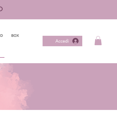
O
RD
BOX
Accedi