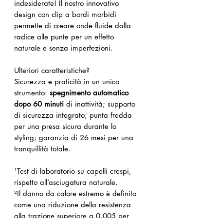
indesiderate! Il nostro innovativo
design con clip a bordi morbidi
permette di creare onde fluide dalla
radice alle punte per un effetto
naturale e senza imperfezioni.
Ulteriori caratteristiche?
Sicurezza e praticità in un unico
strumento:
spegnimento automatico
dopo 60 minuti
di inattività; supporto
di sicurezza integrato; punta fredda
per una presa sicura durante lo
styling; garanzia di 26 mesi per una
tranquillità totale.
¹Test di laboratorio su capelli crespi,
rispetto all’asciugatura naturale.
²Il danno da calore estremo è definito
come una riduzione della resistenza
alla trazione superiore a 0,005 per