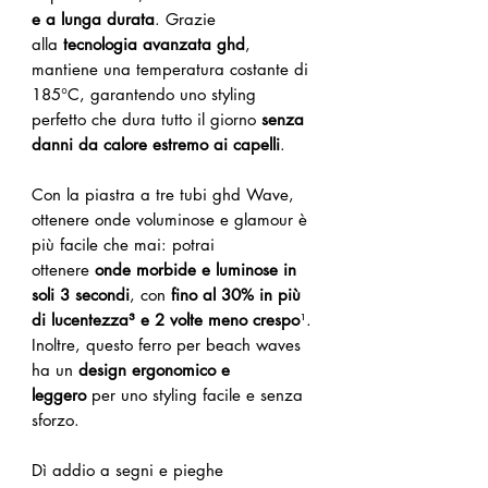
e a lunga durata
. Grazie
alla
tecnologia avanzata ghd
,
mantiene una temperatura costante di
185°C, garantendo uno styling
perfetto che dura tutto il giorno
senza
danni da calore estremo ai capelli
.
Con la piastra a tre tubi ghd Wave,
ottenere onde voluminose e glamour è
più facile che mai: potrai
ottenere
onde morbide e luminose in
soli 3 secondi
, con
fino al 30% in più
di lucentezza³ e 2 volte meno crespo
¹.
Inoltre, questo ferro per beach waves
ha un
design ergonomico e
leggero
per uno styling facile e senza
sforzo.
Dì addio a segni e pieghe