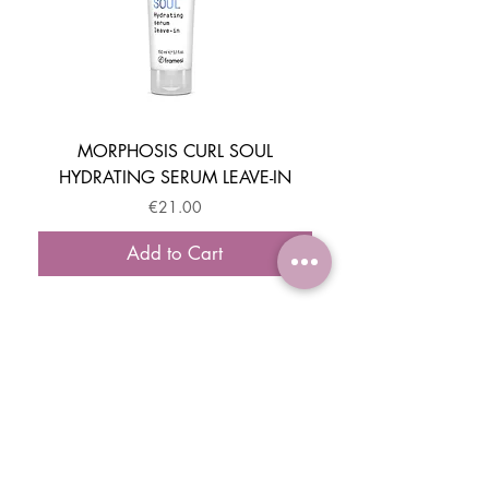
MORPHOSIS CURL SOUL
HYDRATING SERUM LEAVE-IN
ACTIVATOR MOUSSE
Price
€21.00
Add to Cart
ISCRIVITI E OTTIENI IL -10% DI SCONTO
SUL TUO PRIMO ORDINE