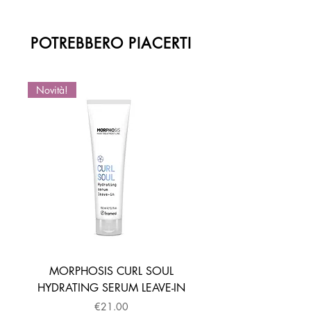
POTREBBERO PIACERTI
Novità!
Novità!
MORPHOSIS CURL SOUL
HYDRATING SERUM LEAVE-IN
ACTIVATOR MOUSSE
Price
€21.00