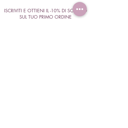
ISCRIVITI E OTTIENI IL -10% DI SCONTO
SUL TUO PRIMO ORDINE
Accetto termini e condizioni
Visualizza termini d'uso
ISCRIVITI
Negozio
Capelli