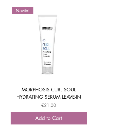
Novità!
Novità!
MORPHOSIS CURL SOUL
HYDRATING SERUM LEAVE-IN
ACTIVATOR MOUSSE
Price
€21.00
Add to Cart