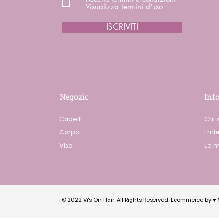
Visualizza termini d'uso
ISCRIVITI
Negozio
Inf
Capelli
Chi 
Corpo
I mie
Viso
Le m
© 2022 Vi's On Hair. All Rights Reserved. Ecommerce by ♥