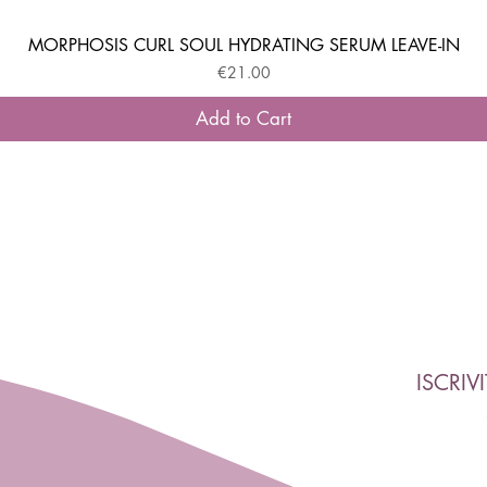
MORPHOSIS CURL SOUL HYDRATING SERUM LEAVE-IN
Quick View
Price
€21.00
Add to Cart
ISCRIV