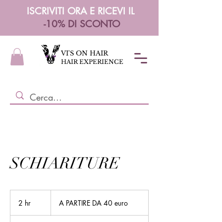
ISCRIVITI ORA E RICEVI IL
-10% DI SCONTO
VI'S ON HAIR
HAIR EXPERIENCE
SCHIARITURE
A
PARTIRE
2 hr
2
A PARTIRE DA 40 euro
DA
40
h
euro
r