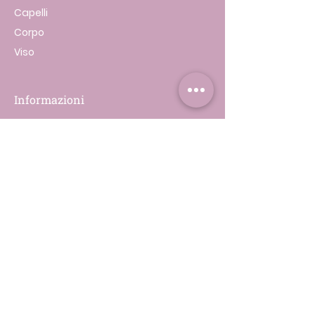
Capelli
Corpo
Viso
Informazioni
Chi siamo
I miei ordini
Le mie Prenotazioni
Supporto
Contatti
Spedizione & Resi
Privacy & Cookie Policy